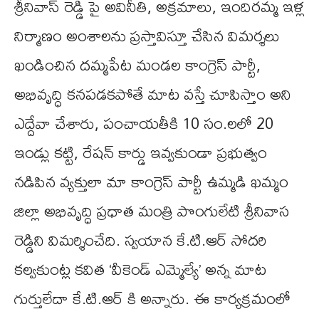
శ్రీనివాస్ రెడ్డి పై అవినీతి, అక్రమాలు, ఇందిరమ్మ ఇళ్ల
నిర్మాణం అంశాలను ప్రస్తావిస్తూ చేసిన విమర్శలు
ఖండించిన దమ్మపేట మండల కాంగ్రెస్ పార్టీ,
అభివృద్ధి కనపడకపోతే మాట వస్తే చూపిస్తాం అని
ఎద్దేవా చేశారు, పంచాయతీకి 10 సం.లలో 20
ఇండ్లు కట్టి, రేషన్ కార్డు ఇవ్వకుండా ప్రభుత్వం
నడిపిన వ్యక్తులా మా కాంగ్రెస్ పార్టీ ఉమ్మడి ఖమ్మం
జిల్లా అభివృద్ధి ప్రధాత మంత్రి పొంగులేటి శ్రీనివాస
రెడ్డిని విమర్శించేది. స్వయాన కే.టి.ఆర్ సోదరి
కల్వకుంట్ల కవిత ‘వీకెండ్ ఎమ్మెల్యే’ అన్న మాట
గుర్తులేదా కే.టి.ఆర్ కి అన్నారు. ఈ కార్యక్రమంలో