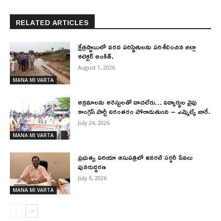
RELATED ARTICLES
క్షేత్రస్థాయిలో వరద పరిస్థితులను పరిశీలించిన జిల్లా
కలెక్టర్ అంకిత్.
August 1, 2026
MANA MI VARTA
అక్రమాలను అరెస్టులతో దాచలేరు… విద్యార్థుల వైపు
కాంగ్రెస్ పార్టీ నిరంతరం పోరాడుతుంది – ఎమ్మెల్యే జారే.
July 24, 2026
MANA MI VARTA
ప్రభుత్వ ఏరియా ఆసుపత్రిలో జనరల్ సర్జరీ సేవలు
పునరుద్ధరణ
July 6, 2026
MANA MI VARTA