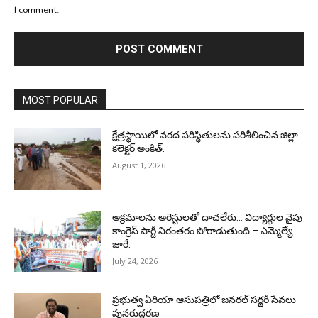
I comment.
MOST POPULAR
క్షేత్రస్థాయిలో వరద పరిస్థితులను పరిశీలించిన జిల్లా
కలెక్టర్ అంకిత్.
August 1, 2026
అక్రమాలను అరెస్టులతో దాచలేరు… విద్యార్థుల వైపు
కాంగ్రెస్ పార్టీ నిరంతరం పోరాడుతుంది – ఎమ్మెల్యే
జారే.
July 24, 2026
ప్రభుత్వ ఏరియా ఆసుపత్రిలో జనరల్ సర్జరీ సేవలు
పునరుద్ధరణ