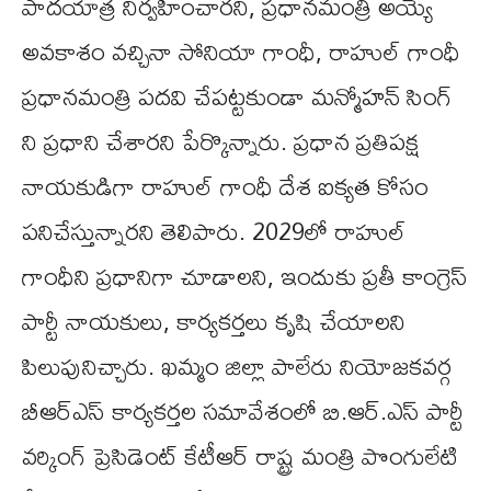
పాదయాత్ర నిర్వహించారని, ప్రధానమంత్రి అయ్యే
అవకాశం వచ్చినా సోనియా గాంధీ, రాహుల్ గాంధీ
ప్రధానమంత్రి పదవి చేపట్టకుండా మన్మోహన్ సింగ్‌
ని ప్రధాని చేశారని పేర్కొన్నారు. ప్రధాన ప్రతిపక్ష
నాయకుడిగా రాహుల్ గాంధీ దేశ ఐక్యత కోసం
పనిచేస్తున్నారని తెలిపారు. 2029లో రాహుల్
గాంధీని ప్రధానిగా చూడాలని, ఇందుకు ప్రతీ కాంగ్రెస్
పార్టీ నాయకులు, కార్యకర్తలు కృషి చేయాలని
పిలుపునిచ్చారు. ఖమ్మం జిల్లా పాలేరు నియోజకవర్గ
బీఆర్ఎస్ కార్యకర్తల సమావేశంలో బి.ఆర్.ఎస్ పార్టీ
వర్కింగ్ ప్రెసిడెంట్ కేటీఆర్ రాష్ట్ర మంత్రి పొంగులేటి