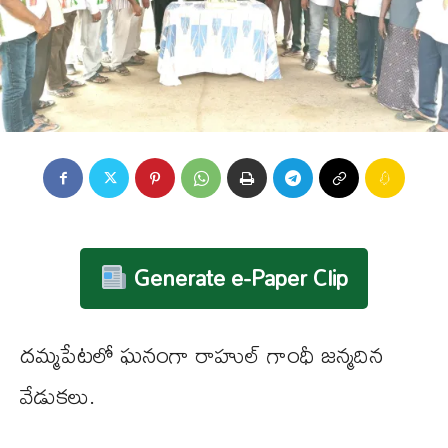
Generate e-Paper Clip
దమ్మపేటలో ఘనంగా రాహుల్ గాంధీ జన్మదిన
వేడుకలు.