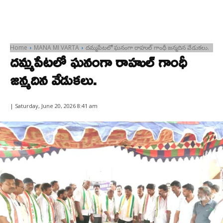
Home
MANA MI VARTA
దమ్మపేటలో ఘనంగా రాహుల్ గాంధీ జన్మదిన వేడుకలు.
దమ్మపేటలో ఘనంగా రాహుల్ గాంధీ
జన్మదిన వేడుకలు.
| Saturday, June 20, 2026 8:41 am