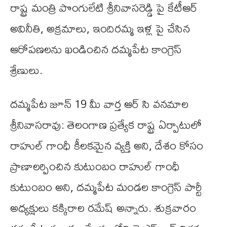
రాష్ట్ర మంత్రి పొంగులేటి శ్రీనివాసరెడ్డి పై కేటీఆర్
అవినీతి, అక్రమాలు, ఇందిరమ్మ ఇళ్ల పై చేసిన
ఆరోపణలను ఖండించిన దమ్మపేట కాంగ్రెస్
శ్రేణులు.
దమ్మపేట జూన్ 19 మీ వార్త ఆర్ సి వనమాల
శ్రీనివాసరావు: తెలంగాణ ప్రత్యేక రాష్ట్ర ఏర్పాటులో
రాహుల్ గాంధీ కీలకమైన వ్యక్తి అని, దేశం కోసం
ప్రాణాలర్పించిన కుటుంబం రాహుల్ గాంధీ
కుటుంబం అని, దమ్మపేట మండల కాంగ్రెస్ పార్టీ
అధ్యక్షులు కక్కిరాల రమేష్ అన్నారు. శుక్రవారం