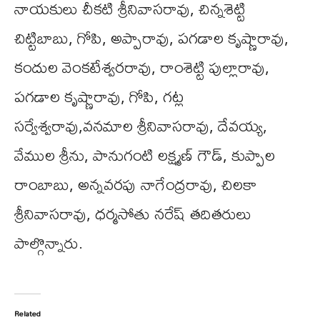
నాయకులు చీకటి శ్రీనివాసరావు, చిన్నశెట్టి
చిట్టిబాబు, గోపి, అప్పారావు, పగడాల కృష్ణారావు,
కందుల వెంకటేశ్వరరావు, రాంశెట్టి పుల్లారావు,
పగడాల కృష్ణారావు, గోపి, గట్ల
సర్వేశ్వరావు,వనమాల శ్రీనివాసరావు, దేవయ్య,
వేముల శ్రీను, పానుగంటి లక్ష్మణ్ గౌడ్, కుప్పాల
రాంబాబు, అన్నవరపు నాగేంద్రరావు, చిలకా
శ్రీనివాసరావు, ధర్మసోతు నరేష్ తదితరులు
పాల్గొన్నారు.
Related