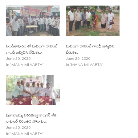
పండితాపురం లో ఘనంగా రాహుల్
ఘనంగా రాహుల్ గాంధీ జన్మదిన
గాంధీ జన్మదిన వేడుకలు.
వేడుకలు
June 20, 2026
June 20, 2026
In "MANA MI VARTA"
In "MANA MI VARTA"
ప్రజాస్వామ్య పరిరక్షణకై కాంగ్రెస్ నేత
రాహుల్ నిరంతర పోరాటం.
June 20, 2026
In "MANA MI VARTA"