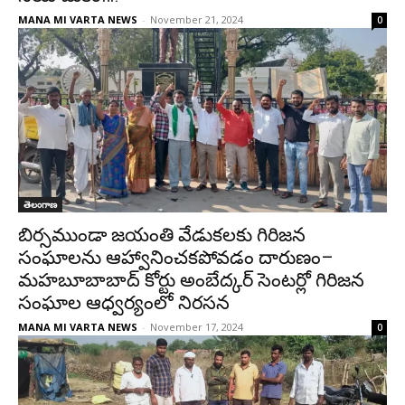
MANA MI VARTA NEWS
-
November 21, 2024
0
తెలంగాణ
బిర్సముండా జయంతి వేడుకలకు గిరిజన
సంఘాలను ఆహ్వానించకపోవడం దారుణం–
మహబూబాబాద్ కోర్టు అంబేద్కర్ సెంటర్లో గిరిజన
సంఘాల ఆధ్వర్యంలో నిరసన
MANA MI VARTA NEWS
-
November 17, 2024
0