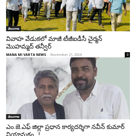
తెలంగాణ
వివాహ వేడుకలో మాజీ టీజీఐడీసీ చైర్మన్
మొహమ్మద్ తన్వీర్
MANA MI VARTA NEWS
-
November 21, 2024
0
తెలంగాణ
ఎం.జె.ఎఫ్ జిల్లా ప్రధాన కార్యదర్శిగా నవీన్ కుమార్
నియామకం…!