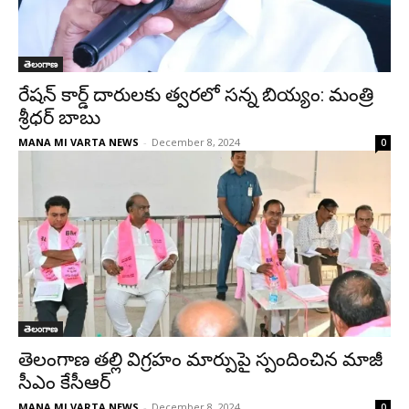
తెలంగాణ
రేషన్ కార్డ్ దారులకు త్వరలో సన్న బియ్యం: మంత్రి
శ్రీధర్ బాబు
MANA MI VARTA NEWS
-
December 8, 2024
0
తెలంగాణ
తెలంగాణ తల్లి విగ్రహం మార్పుపై స్పందించిన మాజీ
సీఎం కేసీఆర్
MANA MI VARTA NEWS
-
December 8, 2024
0