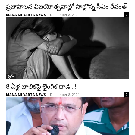
ప్రజాపాలన విజయోత్సవాల్లో పాల్గొన్న సీఎం రేవంత్
MANA MI VARTA NEWS
-
December 8, 2024
0
క్రైమ్
8 ఏళ్ల బాలికపై లైంగిక దాడి…!
MANA MI VARTA NEWS
-
December 8, 2024
0