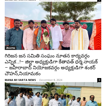
తెలంగాణ
గిరిజన జన సమితి సంఘం నూతన కార్యవర్గం
ఎన్నిక…!– జిల్లా అధ్యక్షుడిగా కేతావత్ ధర్మ నాయక్
– జహీరాబాద్ నియోజకవర్గం అధ్యక్షుడిగా శంకర్
చౌహన్,నియామకం
MANA MI VARTA NEWS
-
December 8, 2024
0