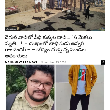
తెలంగాణ
దేగుల్ వాడిలో వీధి కుక్కల దాడి… 16 మేకలు
మృతి….! – దుఃఖంలో బాధితుడు ఉప్పరి.
రాంచందర్ – – చోద్యం చూస్తున్న మండల
అధికారులు
MANA MI VARTA NEWS
-
November 15, 2024
0