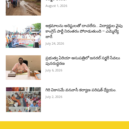
August 1, 2026
అక్రమాలను అరెస్టులతో దాచలేరు… విద్యార్థుల వైపు
కాంగ్రెస్ పార్టీ నిరంతరం పోరాడుతుంది – ఎమ్మెల్యే
జారే.
July 24, 2026
ప్రభుత్వ ఏరియా ఆసుపత్రిలో జనరల్ సర్జరీ సేవలు
పునరుద్ధరణ
July 6, 2026
గిరి వికాసమే వనవాసీ కల్యాణ పరిషత్ ధ్యేయం.
July 2, 2026