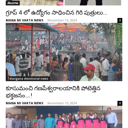
తెలంగాణ
గ్రూప్ 4 లో ఉద్యోగం సాధించిన గిరి పుత్రులు…
MANA MI VARTA NEWS
-
November 15, 2024
0
Telangana devotional news
కూసుమంచి గణపేశ్వరాలయానికి పోటెత్తిన
భక్తజనం….!
MANA MI VARTA NEWS
-
November 15, 2024
0