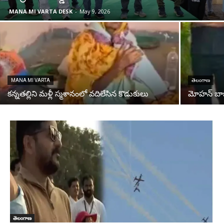
MANA MI VARTA DESK
-
May 9, 2026
MANA MI VARTA
తెలంగాణ
కన్నతల్లిని మళ్లీ స్మశానంలో వదిలేసిన కొడుకులు
మోహన్ బాబు 
తెలంగాణ