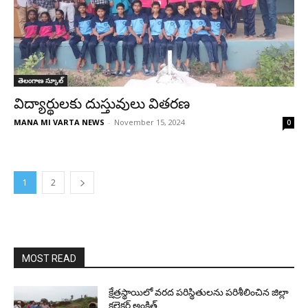
తెలంగాణ స్కూల్
విద్యార్థులకు దుస్తువులు వితరణ
MANA MI VARTA NEWS
-
November 15, 2024
0
1
2
MOST READ
క్షేత్రస్థాయిలో వరద పరిస్థితులను పరిశీలించిన జిల్లా
కలెక్టర్ అంకిత్.