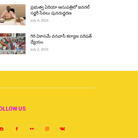
ప్రభుత్వ ఏరియా ఆసుపత్రిలో జనరల్
సర్జరీ సేవలు పునరుద్ధరణ
July 6, 2026
గిరి వికాసమే వనవాసీ కల్యాణ పరిషత్
ధ్యేయం.
July 2, 2026
OLLOW US