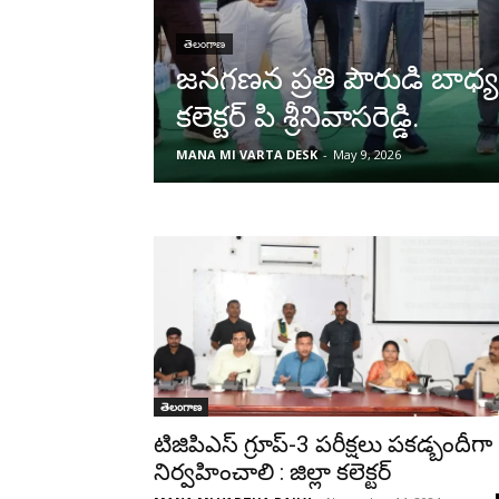
తెలంగాణ
జనగణన ప్రతి పౌరుడి బాధ
కలెక్టర్ పి శ్రీనివాసరెడ్డి.
MANA MI VARTA DESK
-
May 9, 2026
తెలంగాణ
టిజిపిఎస్ గ్రూప్-3 పరీక్షలు పకడ్బందీగా
నిర్వహించాలి : జిల్లా కలెక్టర్