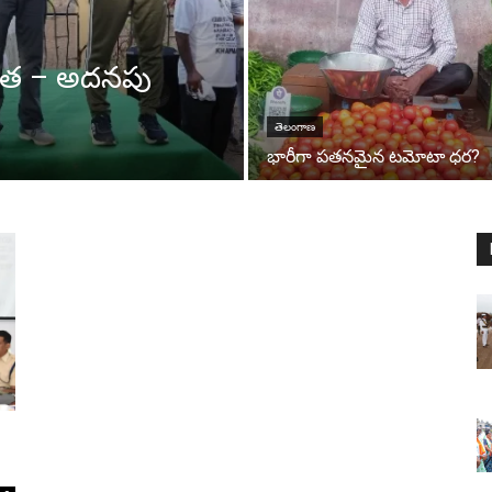
్యత – అదనపు
తెలంగాణ
భారీగా పతనమైన టమోటా ధర?