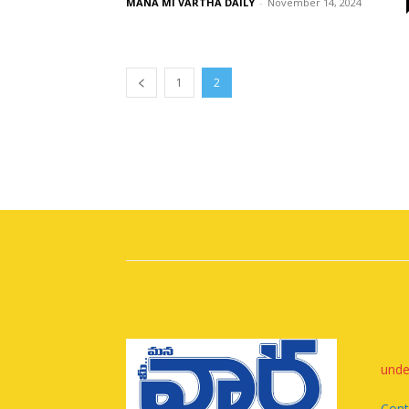
MANA MI VARTHA DAILY
-
November 14, 2024
1
2
unde
Cont