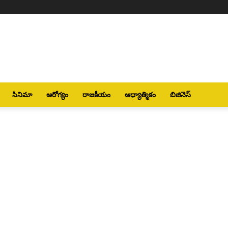
సినిమా
ఆరోగ్యం
రాజకీయం
ఆధ్యాత్మికం
బిజినెస్