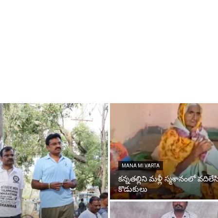
MANA MI VARTA
కన్నతల్లిని మళ్లీ స్మశానంలో వదిలే
కొడుకులు