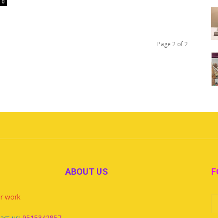
0
Page 2 of 2
ABOUT US
F
r work
act us:
9515342857