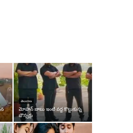
తెలంగాణ
సిన
మోహన్ బాబు ఇంటి వద్ద కొట్టుకున్న
బౌన్సర్లు