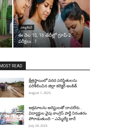
ఎడ్యుకేషన్
ఈ నెల 15, 16 తేదీల్లో గ్రూప్-2
పరీక్షలు….!
MOST READ
క్షేత్రస్థాయిలో వరద పరిస్థితులను
పరిశీలించిన జిల్లా కలెక్టర్ అంకిత్.
August 1, 2026
అక్రమాలను అరెస్టులతో దాచలేరు…
విద్యార్థుల వైపు కాంగ్రెస్ పార్టీ నిరంతరం
పోరాడుతుంది – ఎమ్మెల్యే జారే.
July 24, 2026