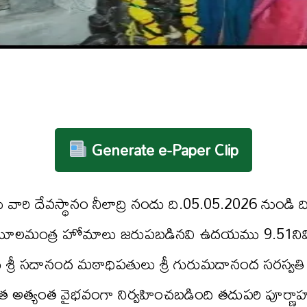
Generate e-Paper Clip
్వామి వారి దేవస్థానం నీలాద్రి నందు ది.05.05.2026 నుండ
 మూలమంత్ర హోమాలు జరుపబడినవి ఉదయము 9.51నిమిషమ
మాలు శ్రీ సదానంద మఠాధిపతులు శ్రీ గురుమదానంద సరస్వతి
త అత్యంత వైభవంగా నిర్వహించబడింది తదుపరి పూర్ణా