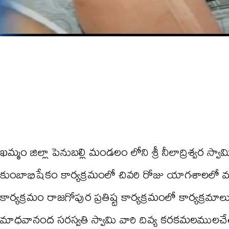
ఖమ్మం జిల్లా పెనుబల్లి మండలం లోని శ్రీ నీలాద్రిశ్వర స
కుంబాభిషేకం కార్యక్రమంలో చివరి రోజు యాగశాలలో
కార్యక్రమం రాజగోపుర ప్రతిష్ట కార్యక్రమంలో కార్యక్ర
మాధవానంద సరస్వతి స్వామి వారి దివ్య కరకమలములచే