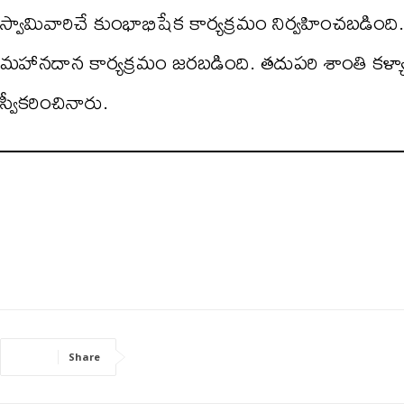
స్వామివారిచే కుంభాభిషేక కార్యక్రమం నిర్వహించబడింది.
మహానదాన కార్యక్రమం జరబడింది. తదుపరి శాంతి కళ్యాణ న
స్వీకరించినారు.
Share