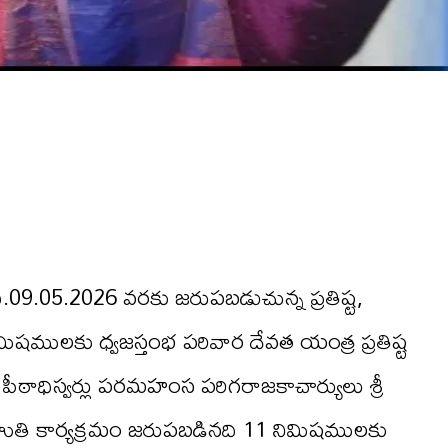
ి ది.09.05.2026 వరకు జరుపబడుచున్న ప్రతిష్ట,
ులకు ధ్వజస్తంభ పరివార దేవత యంత్ర ప్రతిష్ట
 పీఠాధిస్వర్లు పరమహంస పరిగరాజకాచార్యులు శ్రీ
హుతి కార్యక్రమం జరుపబడినది 11 నిమిషములకు