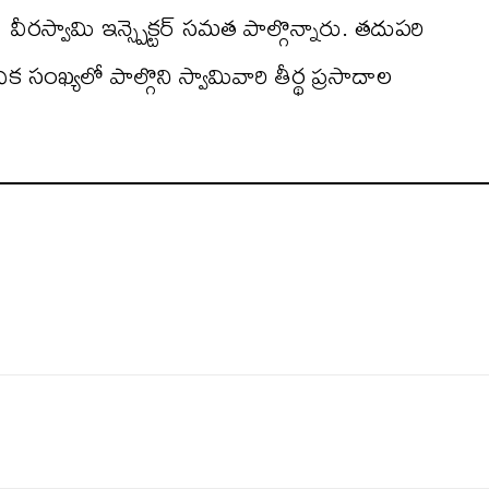
రస్వామి ఇన్స్పెక్టర్ సమత పాల్గొన్నారు. తదుపరి
ంఖ్యలో పాల్గొని స్వామివారి తీర్థ ప్రసాదాల