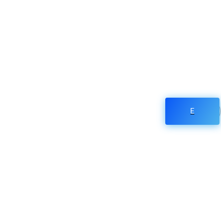
E
Paper