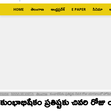
HOME
తెలంగాణ
ఆంధ్రప్రదేశ్
E PAPER
సినిమా
ఆ
Home
MANA MI VARTA
తెలంగాణ
కుంభాభిషేకం ప్రతిష్టకు చివరి రోజు యాగశాలలో హో
కుంభాభిషేకం ప్రతిష్టకు చివరి ర