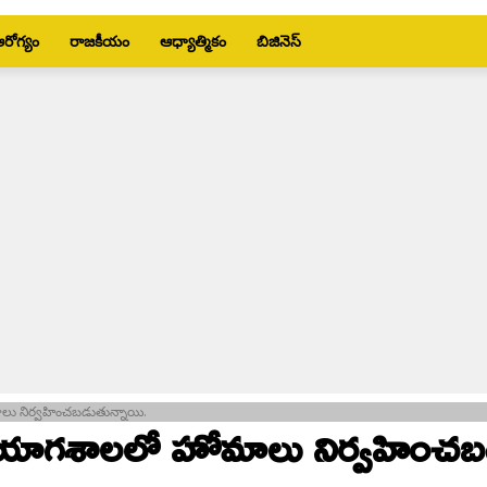
రోగ్యం
రాజకీయం
ఆధ్యాత్మికం
బిజినెస్
మాలు నిర్వహించబడుతున్నాయి.
ోజు యాగశాలలో హోమాలు నిర్వహించబ