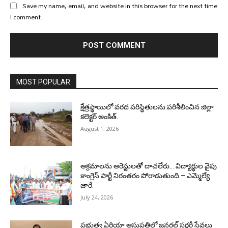
Save my name, email, and website in this browser for the next time
I comment.
MOST POPULAR
క్షేత్రస్థాయిలో వరద పరిస్థితులను పరిశీలించిన జిల్లా
కలెక్టర్ అంకిత్.
August 1, 2026
అక్రమాలను అరెస్టులతో దాచలేరు… విద్యార్థుల వైపు
కాంగ్రెస్ పార్టీ నిరంతరం పోరాడుతుంది – ఎమ్మెల్యే
జారే.
July 24, 2026
ప్రభుత్వ ఏరియా ఆసుపత్రిలో జనరల్ సర్జరీ సేవలు