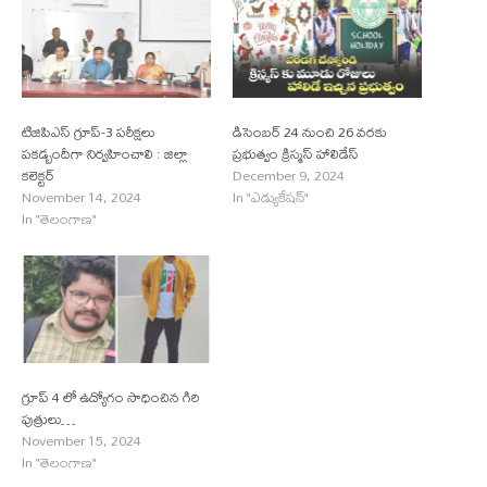
టిజిపిఎస్ గ్రూప్-3 పరీక్షలు
డిసెంబర్ 24 నుంచి 26 వరకు
పకడ్బందీగా నిర్వహించాలి : జిల్లా
ప్రభుత్వం క్రిస్మస్ హాలిడేస్
కలెక్టర్
December 9, 2024
November 14, 2024
In "ఎడ్యుకేషన్"
In "తెలంగాణ"
గ్రూప్ 4 లో ఉద్యోగం సాధించిన గిరి
పుత్రులు…
November 15, 2024
In "తెలంగాణ"