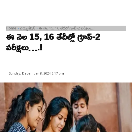
Home
ఎడ్యుకేషన్
ఈ నెల 15, 16 తేదీల్లో గ్రూప్-2 పరీక్షలు....!
ఈ నెల 15, 16 తేదీల్లో గ్రూప్-2
పరీక్షలు….!
| Sunday, December 8, 2024 6:17 pm