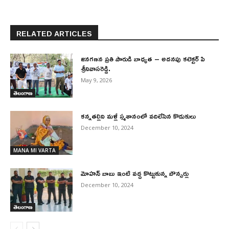
RELATED ARTICLES
జనగణన ప్రతి పౌరుడి బాధ్యత – అదనపు కలెక్టర్ పి
శ్రీనివాసరెడ్డి.
May 9, 2026
తెలంగాణ
కన్నతల్లిని మళ్లీ స్మశానంలో వదిలేసిన కొడుకులు
December 10, 2024
MANA MI VARTA
మోహన్ బాబు ఇంటి వద్ద కొట్టుకున్న బౌన్సర్లు
December 10, 2024
తెలంగాణ