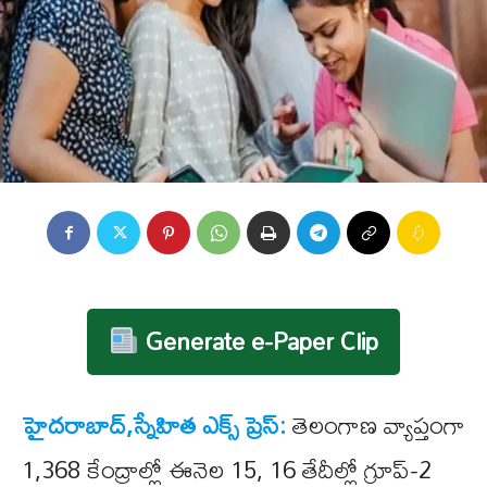
Generate e-Paper Clip
హైదరాబాద్,స్నేహిత ఎక్స్ ప్రెస్:
తెలంగాణ వ్యాప్తంగా
1,368 కేంద్రాల్లో ఈనెల 15, 16 తేదీల్లో గ్రూప్‌-2