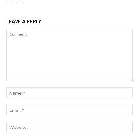
LEAVE A REPLY
Comment:
Na
Ema
Web