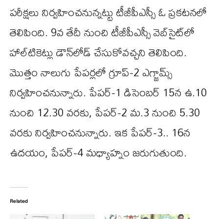
పరీక్షలు నిర్వహించనున్నట్టు టీజీపీఎస్సీ ఓ ప్రకటనలో
తెలిపింది. 9వ తేదీ నుంచి టీజీపీఎస్సీ వెబ్‌సైట్‌లో
హాల్‌టికెట్లు డౌన్‌లోడ్‌ చేసుకోవచ్చని తెలిపింది.
మొత్తం నాలుగు పేపర్లలో గ్రూప్-2 ఎగ్జామ్స్
నిర్వహించనున్నారు. పేపర్-1 డిసెంబర్ 15న ఉ.10
నుంచి 12.30 వరకు, పేపర్-2 మ.3 నుంచి 5.30
వరకు నిర్వహించనున్నారు. ఇక పేపర్-3.. 16న
ఉదయం, పేపర్-4 మధ్యాహ్నం జరుగుతుంది.
Related