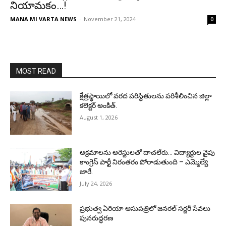
నియామకం…!
MANA MI VARTA NEWS
-
November 21, 2024
0
MOST READ
క్షేత్రస్థాయిలో వరద పరిస్థితులను పరిశీలించిన జిల్లా
కలెక్టర్ అంకిత్.
August 1, 2026
అక్రమాలను అరెస్టులతో దాచలేరు… విద్యార్థుల వైపు
కాంగ్రెస్ పార్టీ నిరంతరం పోరాడుతుంది – ఎమ్మెల్యే
జారే.
July 24, 2026
ప్రభుత్వ ఏరియా ఆసుపత్రిలో జనరల్ సర్జరీ సేవలు
పునరుద్ధరణ