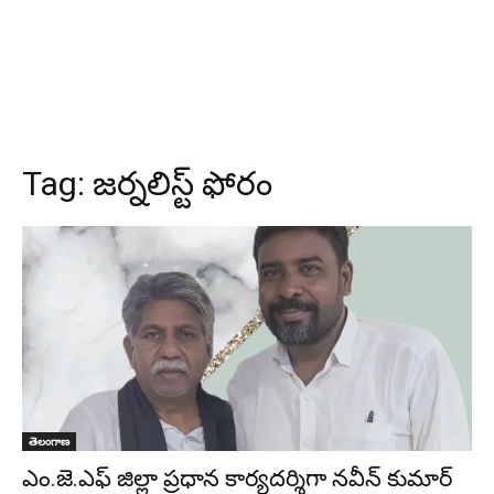
Tag:
జర్నలిస్ట్ ఫోరం
తెలంగాణ
ఎం.జె.ఎఫ్ జిల్లా ప్రధాన కార్యదర్శిగా నవీన్ కుమార్