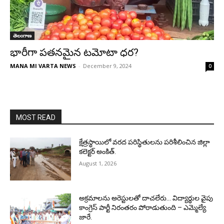
తెలంగాణ
భారీగా పతనమైన టమోటా ధర?
MANA MI VARTA NEWS
-
December 9, 2024
0
MOST READ
క్షేత్రస్థాయిలో వరద పరిస్థితులను పరిశీలించిన జిల్లా
కలెక్టర్ అంకిత్.
August 1, 2026
అక్రమాలను అరెస్టులతో దాచలేరు… విద్యార్థుల వైపు
కాంగ్రెస్ పార్టీ నిరంతరం పోరాడుతుంది – ఎమ్మెల్యే
జారే.