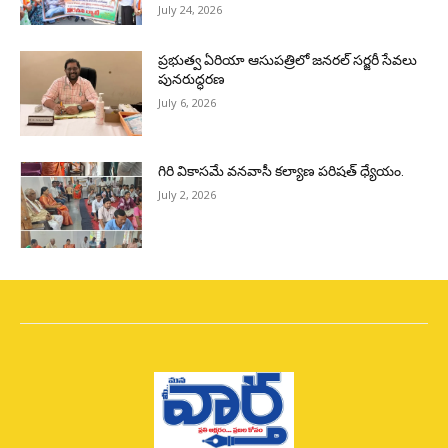
July 24, 2026
ప్రభుత్వ ఏరియా ఆసుపత్రిలో జనరల్ సర్జరీ సేవలు
పునరుద్ధరణ
July 6, 2026
గిరి వికాసమే వనవాసీ కల్యాణ పరిషత్ ధ్యేయం.
July 2, 2026